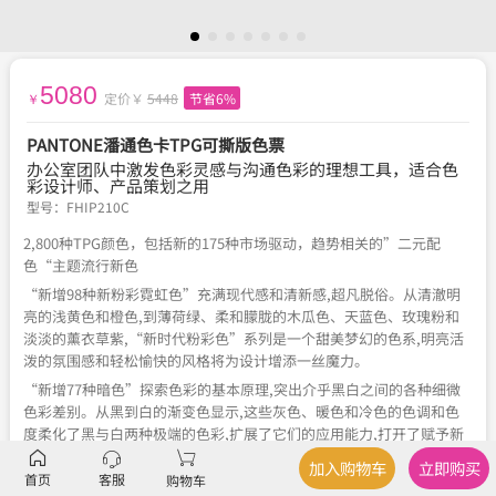
5080
定价￥
5448
节省6%
￥
PANTONE潘通色卡TPG可撕版色票
办公室团队中激发色彩灵感与沟通色彩的理想工具，适合色
彩设计师、产品策划之用
型号：
FHIP210C
2,800种TPG颜色，包括新的175种市场驱动，趋势相关的”二元配
色“主题流行新色
“新增98种新粉彩霓虹色”充满现代感和清新感,超凡脱俗。从清澈明
亮的浅黄色和橙色,到薄荷绿、柔和朦胧的木瓜色、天蓝色、玫瑰粉和
淡淡的薰衣草紫,“新时代粉彩色”系列是一个甜美梦幻的色系,明亮活
泼的氛围感和轻松愉快的风格将为设计增添一丝魔力。
“新增77种暗色”探索色彩的基本原理,突出介乎黑白之间的各种细微
色彩差别。从黑到白的渐变色显示,这些灰色、暖色和冷色的色调和色
度柔化了黑与白两种极端的色彩,扩展了它们的应用能力,打开了赋予新
意义的趣味性和创造性的大门。
加入购物车
立即购买
首页
客服
购物车