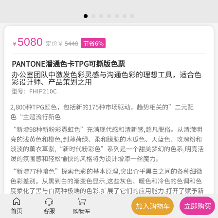
5080
定价￥
5448
节省6%
￥
PANTONE潘通色卡TPG可撕版色票
办公室团队中激发色彩灵感与沟通色彩的理想工具，适合色
彩设计师、产品策划之用
型号：
FHIP210C
2,800种TPG颜色，包括新的175种市场驱动，趋势相关的”二元配
色“主题流行新色
“新增98种新粉彩霓虹色”充满现代感和清新感,超凡脱俗。从清澈明
亮的浅黄色和橙色,到薄荷绿、柔和朦胧的木瓜色、天蓝色、玫瑰粉和
淡淡的薰衣草紫,“新时代粉彩色”系列是一个甜美梦幻的色系,明亮活
泼的氛围感和轻松愉快的风格将为设计增添一丝魔力。
“新增77种暗色”探索色彩的基本原理,突出介乎黑白之间的各种细微
色彩差别。从黑到白的渐变色显示,这些灰色、暖色和冷色的色调和色
度柔化了黑与白两种极端的色彩,扩展了它们的应用能力,打开了赋予新
意义的趣味性和创造性的大门。
加入购物车
立即购买
首页
客服
购物车