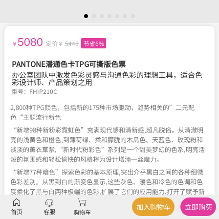
5080
定价￥
5448
节省6%
￥
PANTONE潘通色卡TPG可撕版色票
办公室团队中激发色彩灵感与沟通色彩的理想工具，适合色
彩设计师、产品策划之用
型号：
FHIP210C
2,800种TPG颜色，包括新的175种市场驱动，趋势相关的”二元配
色“主题流行新色
“新增98种新粉彩霓虹色”充满现代感和清新感,超凡脱俗。从清澈明
亮的浅黄色和橙色,到薄荷绿、柔和朦胧的木瓜色、天蓝色、玫瑰粉和
淡淡的薰衣草紫,“新时代粉彩色”系列是一个甜美梦幻的色系,明亮活
泼的氛围感和轻松愉快的风格将为设计增添一丝魔力。
“新增77种暗色”探索色彩的基本原理,突出介乎黑白之间的各种细微
色彩差别。从黑到白的渐变色显示,这些灰色、暖色和冷色的色调和色
度柔化了黑与白两种极端的色彩,扩展了它们的应用能力,打开了赋予新
意义的趣味性和创造性的大门。
加入购物车
立即购买
首页
客服
购物车