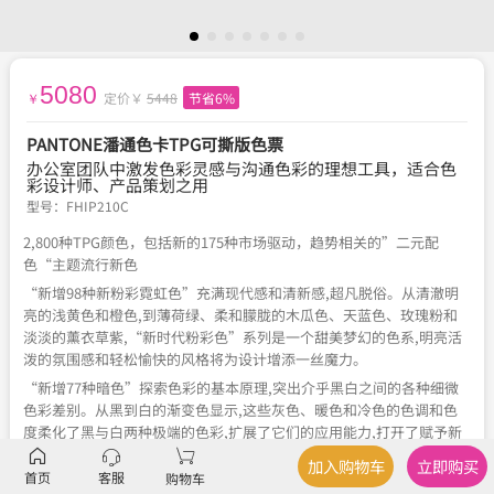
5080
定价￥
5448
节省6%
￥
PANTONE潘通色卡TPG可撕版色票
办公室团队中激发色彩灵感与沟通色彩的理想工具，适合色
彩设计师、产品策划之用
型号：
FHIP210C
2,800种TPG颜色，包括新的175种市场驱动，趋势相关的”二元配
色“主题流行新色
“新增98种新粉彩霓虹色”充满现代感和清新感,超凡脱俗。从清澈明
亮的浅黄色和橙色,到薄荷绿、柔和朦胧的木瓜色、天蓝色、玫瑰粉和
淡淡的薰衣草紫,“新时代粉彩色”系列是一个甜美梦幻的色系,明亮活
泼的氛围感和轻松愉快的风格将为设计增添一丝魔力。
“新增77种暗色”探索色彩的基本原理,突出介乎黑白之间的各种细微
色彩差别。从黑到白的渐变色显示,这些灰色、暖色和冷色的色调和色
度柔化了黑与白两种极端的色彩,扩展了它们的应用能力,打开了赋予新
意义的趣味性和创造性的大门。
加入购物车
立即购买
首页
客服
购物车