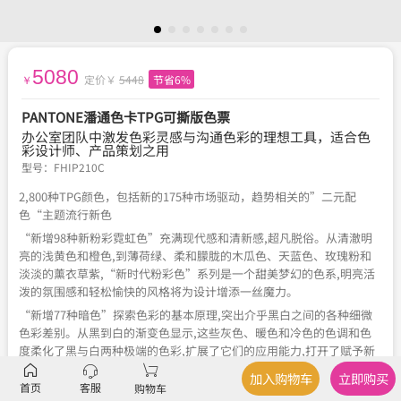
5080
定价￥
5448
节省6%
￥
PANTONE潘通色卡TPG可撕版色票
办公室团队中激发色彩灵感与沟通色彩的理想工具，适合色
彩设计师、产品策划之用
型号：
FHIP210C
2,800种TPG颜色，包括新的175种市场驱动，趋势相关的”二元配
色“主题流行新色
“新增98种新粉彩霓虹色”充满现代感和清新感,超凡脱俗。从清澈明
亮的浅黄色和橙色,到薄荷绿、柔和朦胧的木瓜色、天蓝色、玫瑰粉和
淡淡的薰衣草紫,“新时代粉彩色”系列是一个甜美梦幻的色系,明亮活
泼的氛围感和轻松愉快的风格将为设计增添一丝魔力。
“新增77种暗色”探索色彩的基本原理,突出介乎黑白之间的各种细微
色彩差别。从黑到白的渐变色显示,这些灰色、暖色和冷色的色调和色
度柔化了黑与白两种极端的色彩,扩展了它们的应用能力,打开了赋予新
意义的趣味性和创造性的大门。
加入购物车
立即购买
首页
客服
购物车