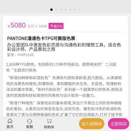
5080
定价￥
5448
节省6%
￥
PANTONE潘通色卡TPG可撕版色票
办公室团队中激发色彩灵感与沟通色彩的理想工具，适合色
彩设计师、产品策划之用
型号：
FHIP210C
2,800种TPG颜色，包括新的175种市场驱动，趋势相关的”二元配
色“主题流行新色
“新增98种新粉彩霓虹色”充满现代感和清新感,超凡脱俗。从清澈明
亮的浅黄色和橙色,到薄荷绿、柔和朦胧的木瓜色、天蓝色、玫瑰粉和
淡淡的薰衣草紫,“新时代粉彩色”系列是一个甜美梦幻的色系,明亮活
泼的氛围感和轻松愉快的风格将为设计增添一丝魔力。
“新增77种暗色”探索色彩的基本原理,突出介乎黑白之间的各种细微
色彩差别。从黑到白的渐变色显示,这些灰色、暖色和冷色的色调和色
度柔化了黑与白两种极端的色彩,扩展了它们的应用能力,打开了赋予新
意义的趣味性和创造性的大门。
加入购物车
立即购买
首页
客服
购物车