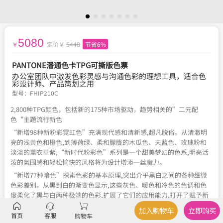
5080
定价￥
5448
节省6%
￥
PANTONE潘通色卡TPG可撕版色票
办公室团队中激发色彩灵感与沟通色彩的理想工具，适合色
彩设计师、产品策划之用
型号：
FHIP210C
2,800种TPG颜色，包括新的175种市场驱动，趋势相关的”二元配
色“主题流行新色
“新增98种新粉彩霓虹色”充满现代感和清新感,超凡脱俗。从清澈明
亮的浅黄色和橙色,到薄荷绿、柔和朦胧的木瓜色、天蓝色、玫瑰粉和
淡淡的薰衣草紫,“新时代粉彩色”系列是一个甜美梦幻的色系,明亮活
泼的氛围感和轻松愉快的风格将为设计增添一丝魔力。
“新增77种暗色”探索色彩的基本原理,突出介乎黑白之间的各种细微
色彩差别。从黑到白的渐变色显示,这些灰色、暖色和冷色的色调和色
度柔化了黑与白两种极端的色彩,扩展了它们的应用能力,打开了赋予新
意义的趣味性和创造性的大门。
加入购物车
立即购买
首页
客服
购物车