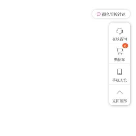
我有个想法
在线咨询
颜色管控讨论
想找个色卡
0
购物车
手机浏览
返回顶部