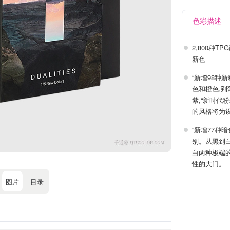
色彩描述
2,800种
新色
“新增98种
色和橙色,
紫,“新时代
的风格将为
“新增77种
别。从黑到
白两种极端
性的大门。
图片
目录