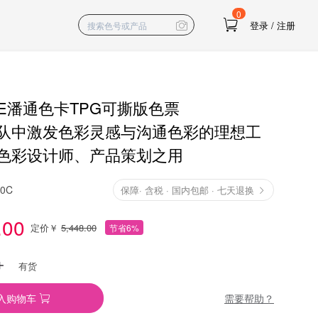
0
登录
/
注册
NE潘通色卡TPG可撕版色票
队中激发色彩灵感与沟通色彩的理想工
色彩设计师、产品策划之用
10C
保障
·
含税 · 国内包邮 · 七天退换
.00
定价￥
5,448.00
节省6%
有货
需要帮助？
入购物车