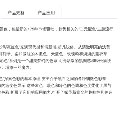
产品规格
产品应用
TPG颜色，包括新的175种市场驱动，趋势相关的”二元配色“主题流行
新粉彩霓虹色”充满现代感和清新感,超凡脱俗。从清澈明亮的浅黄
到薄荷绿、柔和朦胧的木瓜色、天蓝色、玫瑰粉和淡淡的薰衣草
粉彩色”系列是一个甜美梦幻的色系,明亮活泼的氛围感和轻松愉快
设计增添一丝魔力。
暗色”探索色彩的基本原理,突出介乎黑白之间的各种细微色彩差
白的渐变色显示,这些灰色、暖色和冷色的色调和色度柔化了黑与
的色彩,扩展了它们的应用能力,打开了赋予新意义的趣味性和创造