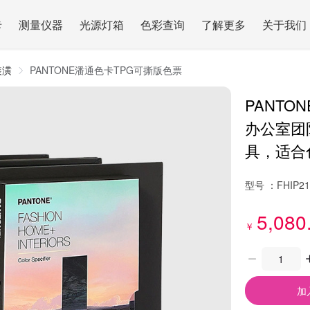
卡
测量仪器
光源灯箱
色彩查询
了解更多
关于我们
装潢
PANTONE潘通色卡TPG可撕版色票
PANTO
办公室团
具，适合
型号 ：
FHIP2
5,080
￥
加