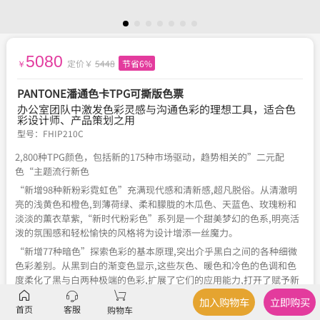
5080
定价￥
5448
节省6%
￥
PANTONE潘通色卡TPG可撕版色票
办公室团队中激发色彩灵感与沟通色彩的理想工具，适合色
彩设计师、产品策划之用
型号：
FHIP210C
2,800种TPG颜色，包括新的175种市场驱动，趋势相关的”二元配
色“主题流行新色
“新增98种新粉彩霓虹色”充满现代感和清新感,超凡脱俗。从清澈明
亮的浅黄色和橙色,到薄荷绿、柔和朦胧的木瓜色、天蓝色、玫瑰粉和
淡淡的薰衣草紫,“新时代粉彩色”系列是一个甜美梦幻的色系,明亮活
泼的氛围感和轻松愉快的风格将为设计增添一丝魔力。
“新增77种暗色”探索色彩的基本原理,突出介乎黑白之间的各种细微
色彩差别。从黑到白的渐变色显示,这些灰色、暖色和冷色的色调和色
度柔化了黑与白两种极端的色彩,扩展了它们的应用能力,打开了赋予新
意义的趣味性和创造性的大门。
加入购物车
立即购买
首页
客服
购物车