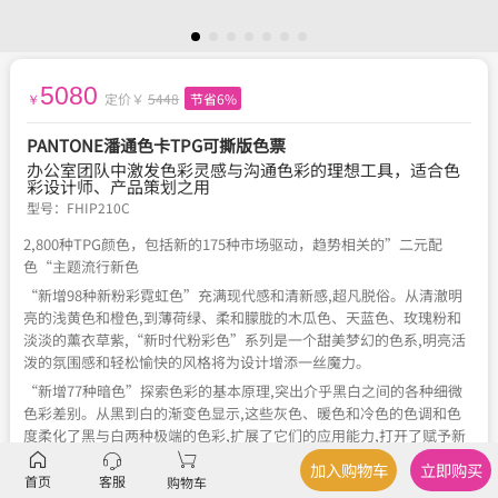
5080
定价￥
5448
节省6%
￥
PANTONE潘通色卡TPG可撕版色票
办公室团队中激发色彩灵感与沟通色彩的理想工具，适合色
彩设计师、产品策划之用
型号：
FHIP210C
2,800种TPG颜色，包括新的175种市场驱动，趋势相关的”二元配
色“主题流行新色
“新增98种新粉彩霓虹色”充满现代感和清新感,超凡脱俗。从清澈明
亮的浅黄色和橙色,到薄荷绿、柔和朦胧的木瓜色、天蓝色、玫瑰粉和
淡淡的薰衣草紫,“新时代粉彩色”系列是一个甜美梦幻的色系,明亮活
泼的氛围感和轻松愉快的风格将为设计增添一丝魔力。
“新增77种暗色”探索色彩的基本原理,突出介乎黑白之间的各种细微
色彩差别。从黑到白的渐变色显示,这些灰色、暖色和冷色的色调和色
度柔化了黑与白两种极端的色彩,扩展了它们的应用能力,打开了赋予新
意义的趣味性和创造性的大门。
加入购物车
立即购买
首页
客服
购物车