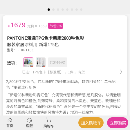
1679
定价￥
1859
节省9%
￥
PANTONE潘通TPG色卡新版2800种色彩
服装家居涂料用-新增175色
型号：
FHIP110C
选项：
共2种分类
已选：TPG色卡【标准版】 ，1件 ，
有货
2,800种TPG颜色，包括新的175种市场驱动，趋势相关的”二元配
色“主题流行新色
“新增98种新粉彩霓虹色”充满现代感和清新感,超凡脱俗。从清澈明
亮的浅黄色和橙色,到薄荷绿、柔和朦胧的木瓜色、天蓝色、玫瑰粉和
淡淡的薰衣草紫,“新时代粉彩色”系列是一个甜美梦幻的色系,明亮活
泼的氛围感和轻松愉快的风格将为设计增添一丝魔力。
“新增77种暗色”探索色彩的基本原理,突出介乎黑白之间的各种细微
加入购物车
立即购买
色彩差别。从黑到白的渐变色显示,这些灰色、暖色和冷色的色调和色
首页
客服
购物车