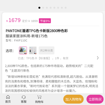
1679
定价￥
1859
节省9%
￥
PANTONE潘通TPG色卡新版2800种色彩
服装家居涂料用-新增175色
型号：
FHIP110C
选项：
共2种分类
已选：TPG色卡【标准版】 ，1件 ，
有货
2,800种TPG颜色，包括新的175种市场驱动，趋势相关的”二元配
色“主题流行新色
“新增98种新粉彩霓虹色”充满现代感和清新感,超凡脱俗。从清澈明
亮的浅黄色和橙色,到薄荷绿、柔和朦胧的木瓜色、天蓝色、玫瑰粉和
淡淡的薰衣草紫,“新时代粉彩色”系列是一个甜美梦幻的色系,明亮活
泼的氛围感和轻松愉快的风格将为设计增添一丝魔力。
“新增77种暗色”探索色彩的基本原理,突出介乎黑白之间的各种细微
加入购物车
立即购买
色彩差别。从黑到白的渐变色显示,这些灰色、暖色和冷色的色调和色
首页
客服
购物车