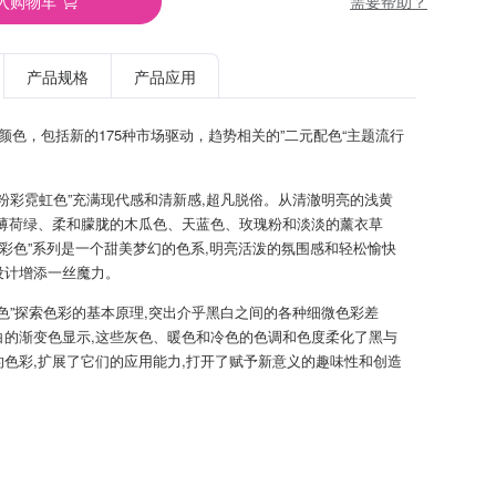
需要帮助？
入购物车
产品规格
产品应用
TPG颜色，包括新的175种市场驱动，趋势相关的”二元配色“主题流行
新粉彩霓虹色”充满现代感和清新感,超凡脱俗。从清澈明亮的浅黄
到薄荷绿、柔和朦胧的木瓜色、天蓝色、玫瑰粉和淡淡的薰衣草
粉彩色”系列是一个甜美梦幻的色系,明亮活泼的氛围感和轻松愉快
设计增添一丝魔力。
暗色”探索色彩的基本原理,突出介乎黑白之间的各种细微色彩差
白的渐变色显示,这些灰色、暖色和冷色的色调和色度柔化了黑与
的色彩,扩展了它们的应用能力,打开了赋予新意义的趣味性和创造