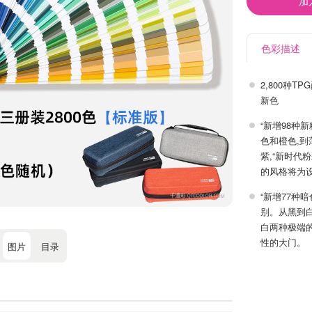
加
色彩描述
2,800种
新色
“新增98种
色和橙色,
紫,“新时代
的风格将为
“新增77种
别。从黑到
白两种极端
性的大门。
图片
目录