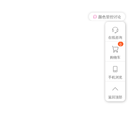
我有个想法
在线咨询
颜色管控讨论
想找个色卡
0
购物车
手机浏览
返回顶部