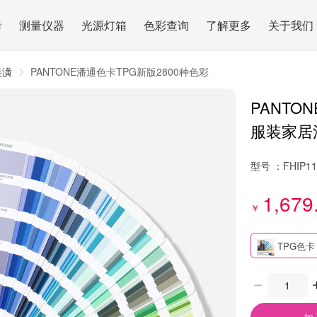
卡
测量仪器
光源灯箱
色彩查询
了解更多
关于我们
装潢
PANTONE潘通色卡TPG新版2800种色彩
PANTO
服装家居涂
型号 ：
FHIP1
1,679
￥
TPG色