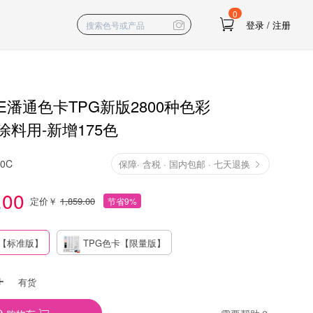
0
登录
/
注册
NE潘通色卡TPG新版2800种色彩
料用-新增175色
10C
保障
·
含税 · 国内包邮 · 七天退换
.00
定价￥
1,859.00
节省9%
卡【标准版】
TPG色卡【限量版】
有货