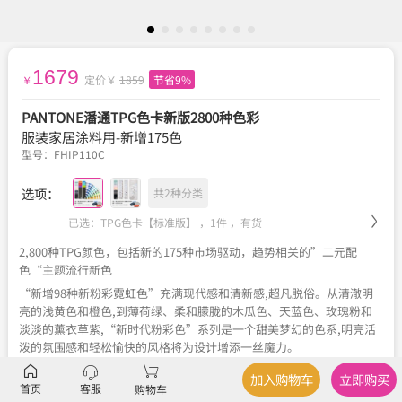
1679
定价￥
1859
节省9%
￥
PANTONE潘通TPG色卡新版2800种色彩
服装家居涂料用-新增175色
型号：
FHIP110C
选项：
共2种分类
已选：TPG色卡【标准版】 ，1件 ，
有货
2,800种TPG颜色，包括新的175种市场驱动，趋势相关的”二元配
色“主题流行新色
“新增98种新粉彩霓虹色”充满现代感和清新感,超凡脱俗。从清澈明
亮的浅黄色和橙色,到薄荷绿、柔和朦胧的木瓜色、天蓝色、玫瑰粉和
淡淡的薰衣草紫,“新时代粉彩色”系列是一个甜美梦幻的色系,明亮活
泼的氛围感和轻松愉快的风格将为设计增添一丝魔力。
“新增77种暗色”探索色彩的基本原理,突出介乎黑白之间的各种细微
加入购物车
立即购买
色彩差别。从黑到白的渐变色显示,这些灰色、暖色和冷色的色调和色
首页
客服
购物车