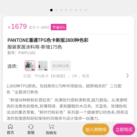
1679
定价￥
1859
节省9%
￥
PANTONE潘通TPG色卡新版2800种色彩
服装家居涂料用-新增175色
型号：
FHIP110C
选项：
共2种分类
已选：TPG色卡【标准版】 ，1件 ，
有货
2,800种TPG颜色，包括新的175种市场驱动，趋势相关的”二元配
色“主题流行新色
“新增98种新粉彩霓虹色”充满现代感和清新感,超凡脱俗。从清澈明
亮的浅黄色和橙色,到薄荷绿、柔和朦胧的木瓜色、天蓝色、玫瑰粉和
淡淡的薰衣草紫,“新时代粉彩色”系列是一个甜美梦幻的色系,明亮活
泼的氛围感和轻松愉快的风格将为设计增添一丝魔力。
“新增77种暗色”探索色彩的基本原理,突出介乎黑白之间的各种细微
加入购物车
立即购买
色彩差别。从黑到白的渐变色显示,这些灰色、暖色和冷色的色调和色
首页
客服
购物车