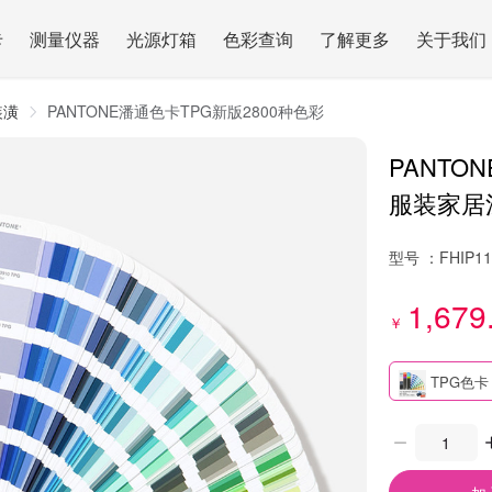
卡
测量仪器
光源灯箱
色彩查询
了解更多
关于我们
装潢
PANTONE潘通色卡TPG新版2800种色彩
PANTO
服装家居涂
型号 ：
FHIP1
1,679
￥
TPG色