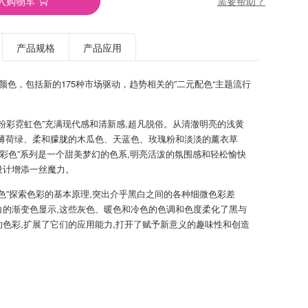
需要帮助？
入购物车
产品规格
产品应用
TPG颜色，包括新的175种市场驱动，趋势相关的”二元配色“主题流行
新粉彩霓虹色”充满现代感和清新感,超凡脱俗。从清澈明亮的浅黄
到薄荷绿、柔和朦胧的木瓜色、天蓝色、玫瑰粉和淡淡的薰衣草
粉彩色”系列是一个甜美梦幻的色系,明亮活泼的氛围感和轻松愉快
设计增添一丝魔力。
暗色”探索色彩的基本原理,突出介乎黑白之间的各种细微色彩差
白的渐变色显示,这些灰色、暖色和冷色的色调和色度柔化了黑与
的色彩,扩展了它们的应用能力,打开了赋予新意义的趣味性和创造