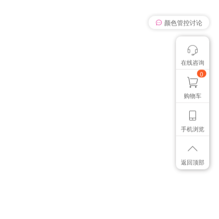
我有个想法
在线咨询
颜色管控讨论
想找个色卡
0
购物车
手机浏览
返回顶部