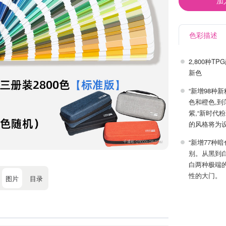
加
色彩描述
2,800种
新色
“新增98种
色和橙色,
紫,“新时代
的风格将为
“新增77种
别。从黑到
白两种极端
性的大门。
图片
目录