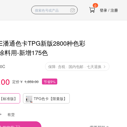
0
登录
/
注册
NE潘通色卡TPG新版2800种色彩
料用-新增175色
10C
保障
·
含税 · 国内包邮 · 七天退换
.00
定价￥
1,859.00
节省9%
卡【标准版】
TPG色卡【限量版】
有货