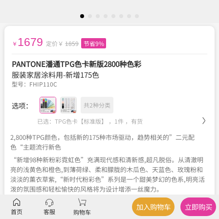
1679
定价￥
1859
节省9%
￥
PANTONE潘通TPG色卡新版2800种色彩
服装家居涂料用-新增175色
型号：
FHIP110C
选项：
共2种分类
已选：TPG色卡【标准版】 ，1件 ，
有货
2,800种TPG颜色，包括新的175种市场驱动，趋势相关的”二元配
色“主题流行新色
“新增98种新粉彩霓虹色”充满现代感和清新感,超凡脱俗。从清澈明
亮的浅黄色和橙色,到薄荷绿、柔和朦胧的木瓜色、天蓝色、玫瑰粉和
淡淡的薰衣草紫,“新时代粉彩色”系列是一个甜美梦幻的色系,明亮活
泼的氛围感和轻松愉快的风格将为设计增添一丝魔力。
“新增77种暗色”探索色彩的基本原理,突出介乎黑白之间的各种细微
加入购物车
立即购买
色彩差别。从黑到白的渐变色显示,这些灰色、暖色和冷色的色调和色
首页
客服
购物车