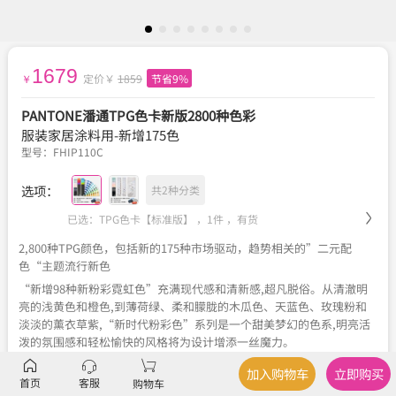
1679
定价￥
1859
节省9%
￥
PANTONE潘通TPG色卡新版2800种色彩
服装家居涂料用-新增175色
型号：
FHIP110C
选项：
共2种分类
已选：TPG色卡【标准版】 ，1件 ，
有货
2,800种TPG颜色，包括新的175种市场驱动，趋势相关的”二元配
色“主题流行新色
“新增98种新粉彩霓虹色”充满现代感和清新感,超凡脱俗。从清澈明
亮的浅黄色和橙色,到薄荷绿、柔和朦胧的木瓜色、天蓝色、玫瑰粉和
淡淡的薰衣草紫,“新时代粉彩色”系列是一个甜美梦幻的色系,明亮活
泼的氛围感和轻松愉快的风格将为设计增添一丝魔力。
“新增77种暗色”探索色彩的基本原理,突出介乎黑白之间的各种细微
加入购物车
立即购买
色彩差别。从黑到白的渐变色显示,这些灰色、暖色和冷色的色调和色
首页
客服
购物车