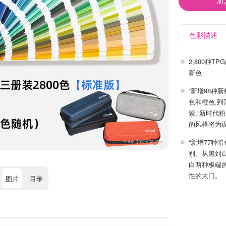
加
色彩描述
2,800种
新色
“新增98种
色和橙色,
紫,“新时代
的风格将为
“新增77种
别。从黑到
白两种极端
性的大门。
图片
目录