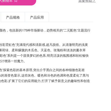
需要帮助？
入购物车
产品规格
产品应用
TPG颜色，包括新的175种市场驱动，趋势相关的”二元配色“主题流行
新粉彩霓虹色”充满现代感和清新感,超凡脱俗。从清澈明亮的浅黄
到薄荷绿、柔和朦胧的木瓜色、天蓝色、玫瑰粉和淡淡的薰衣草
粉彩色”系列是一个甜美梦幻的色系,明亮活泼的氛围感和轻松愉快
设计增添一丝魔力。
暗色”探索色彩的基本原理,突出介乎黑白之间的各种细微色彩差
白的渐变色显示,这些灰色、暖色和冷色的色调和色度柔化了黑与
的色彩,扩展了它们的应用能力,打开了赋予新意义的趣味性和创造