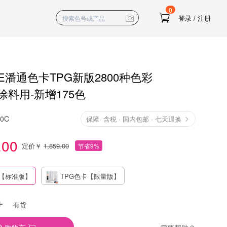
0
登录
/
注册
NE潘通色卡TPG新版2800种色彩
料用-新增175色
10C
保障
·
含税 · 国内包邮 · 七天退换
.00
定价￥
1,859.00
节省9%
卡【标准版】
TPG色卡【限量版】
有货