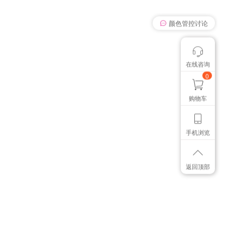
我有个想法
在线咨询
颜色管控讨论
想找个色卡
0
购物车
手机浏览
返回顶部