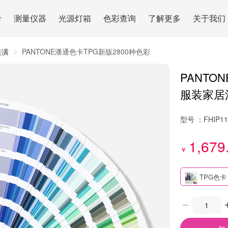
卡
测量仪器
光源灯箱
色彩查询
了解更多
关于我们
装潢
PANTONE潘通色卡TPG新版2800种色彩
PANTO
服装家居涂
型号 ：
FHIP1
1,679
￥
TPG色