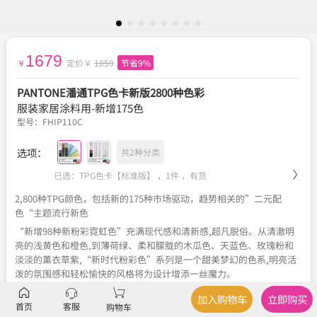
1679
定价￥
1859
节省9%
￥
PANTONE潘通TPG色卡新版2800种色彩
服装家居涂料用-新增175色
型号：
FHIP110C
选项：
共2种分类
已选：TPG色卡【标准版】 ，1件 ，
有货
2,800种TPG颜色，包括新的175种市场驱动，趋势相关的”二元配
色“主题流行新色
“新增98种新粉彩霓虹色”充满现代感和清新感,超凡脱俗。从清澈明
亮的浅黄色和橙色,到薄荷绿、柔和朦胧的木瓜色、天蓝色、玫瑰粉和
淡淡的薰衣草紫,“新时代粉彩色”系列是一个甜美梦幻的色系,明亮活
泼的氛围感和轻松愉快的风格将为设计增添一丝魔力。
“新增77种暗色”探索色彩的基本原理,突出介乎黑白之间的各种细微
加入购物车
立即购买
色彩差别。从黑到白的渐变色显示,这些灰色、暖色和冷色的色调和色
首页
客服
购物车