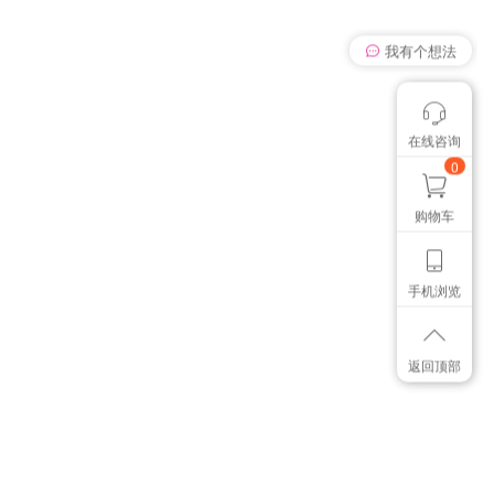
我有个想法
在线咨询
颜色管控讨论
想找个色卡
0
购物车
手机浏览
返回顶部