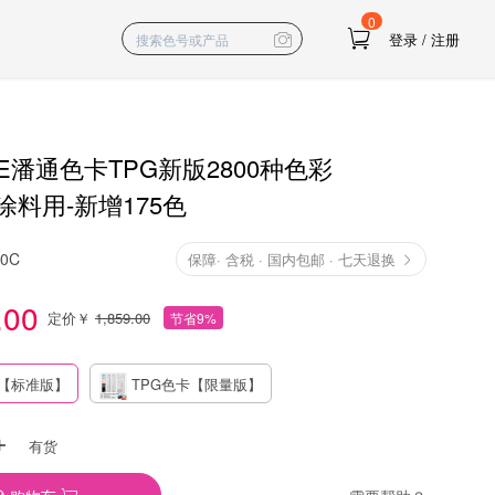
0
登录
/
注册
NE潘通色卡TPG新版2800种色彩
料用-新增175色
10C
保障
·
含税 · 国内包邮 · 七天退换
.00
定价￥
1,859.00
节省9%
卡【标准版】
TPG色卡【限量版】
有货