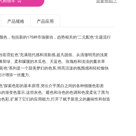
需要帮助？
入购物车
产品规格
产品应用
TPG颜色，包括新的175种市场驱动，趋势相关的”二元配色“主题流行
新粉彩霓虹色”充满现代感和清新感,超凡脱俗。从清澈明亮的浅黄
到薄荷绿、柔和朦胧的木瓜色、天蓝色、玫瑰粉和淡淡的薰衣草
粉彩色”系列是一个甜美梦幻的色系,明亮活泼的氛围感和轻松愉快
设计增添一丝魔力。
暗色”探索色彩的基本原理,突出介乎黑白之间的各种细微色彩差
白的渐变色显示,这些灰色、暖色和冷色的色调和色度柔化了黑与
的色彩,扩展了它们的应用能力,打开了赋予新意义的趣味性和创造