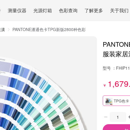
卡
测量仪器
光源灯箱
色彩查询
了解更多
关于我们
装潢
PANTONE潘通色卡TPG新版2800种色彩
PANTO
服装家居涂
型号 ：
FHIP1
1,679
￥
TPG色