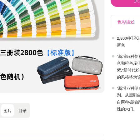
加
色彩描述
2,800种
新色
“新增98种
色和橙色,
紫,“新时代
的风格将为
“新增77种
别。从黑到
白两种极端
性的大门。
图片
目录