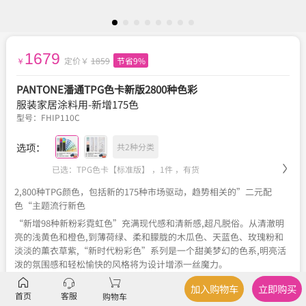
1679
定价￥
1859
节省9%
￥
PANTONE潘通TPG色卡新版2800种色彩
服装家居涂料用-新增175色
型号：
FHIP110C
选项：
共2种分类
已选：TPG色卡【标准版】 ，1件 ，
有货
2,800种TPG颜色，包括新的175种市场驱动，趋势相关的”二元配
色“主题流行新色
“新增98种新粉彩霓虹色”充满现代感和清新感,超凡脱俗。从清澈明
亮的浅黄色和橙色,到薄荷绿、柔和朦胧的木瓜色、天蓝色、玫瑰粉和
淡淡的薰衣草紫,“新时代粉彩色”系列是一个甜美梦幻的色系,明亮活
泼的氛围感和轻松愉快的风格将为设计增添一丝魔力。
“新增77种暗色”探索色彩的基本原理,突出介乎黑白之间的各种细微
加入购物车
立即购买
色彩差别。从黑到白的渐变色显示,这些灰色、暖色和冷色的色调和色
首页
客服
购物车