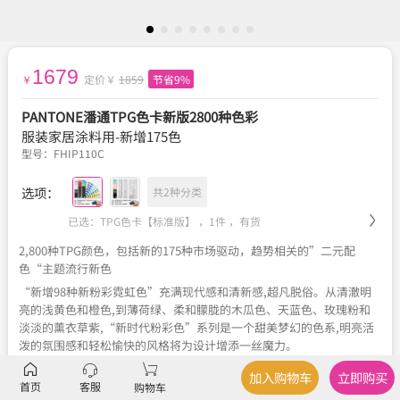
1679
定价￥
1859
节省9%
￥
PANTONE潘通TPG色卡新版2800种色彩
服装家居涂料用-新增175色
型号：
FHIP110C
选项：
共2种分类
已选：TPG色卡【标准版】 ，1件 ，
有货
2,800种TPG颜色，包括新的175种市场驱动，趋势相关的”二元配
色“主题流行新色
“新增98种新粉彩霓虹色”充满现代感和清新感,超凡脱俗。从清澈明
亮的浅黄色和橙色,到薄荷绿、柔和朦胧的木瓜色、天蓝色、玫瑰粉和
淡淡的薰衣草紫,“新时代粉彩色”系列是一个甜美梦幻的色系,明亮活
泼的氛围感和轻松愉快的风格将为设计增添一丝魔力。
“新增77种暗色”探索色彩的基本原理,突出介乎黑白之间的各种细微
加入购物车
立即购买
色彩差别。从黑到白的渐变色显示,这些灰色、暖色和冷色的色调和色
首页
客服
购物车