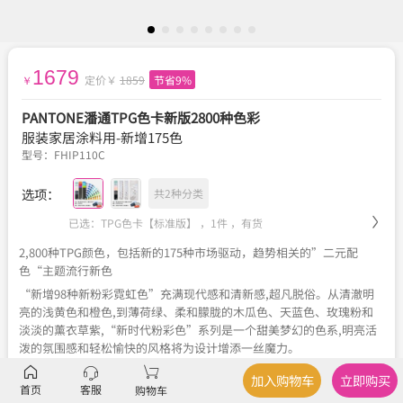
1679
定价￥
1859
节省9%
￥
PANTONE潘通TPG色卡新版2800种色彩
服装家居涂料用-新增175色
型号：
FHIP110C
选项：
共2种分类
已选：TPG色卡【标准版】 ，1件 ，
有货
2,800种TPG颜色，包括新的175种市场驱动，趋势相关的”二元配
色“主题流行新色
“新增98种新粉彩霓虹色”充满现代感和清新感,超凡脱俗。从清澈明
亮的浅黄色和橙色,到薄荷绿、柔和朦胧的木瓜色、天蓝色、玫瑰粉和
淡淡的薰衣草紫,“新时代粉彩色”系列是一个甜美梦幻的色系,明亮活
泼的氛围感和轻松愉快的风格将为设计增添一丝魔力。
“新增77种暗色”探索色彩的基本原理,突出介乎黑白之间的各种细微
加入购物车
立即购买
色彩差别。从黑到白的渐变色显示,这些灰色、暖色和冷色的色调和色
首页
客服
购物车